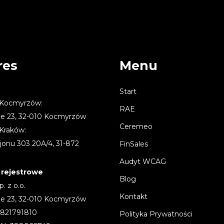
res
Menu
Start
 Kocmyrzów:
RAE
ze 23, 32-010 Kocmyrzów
Ceremeo
 Kraków:
jonu 303 20A/4, 31-872
FinSales
Audyt WCAG
rejestrowe
Blog
. z o.o.
Kontakt
ze 23, 32-010 Kocmyrzów
6821791810
Polityka Prywatności