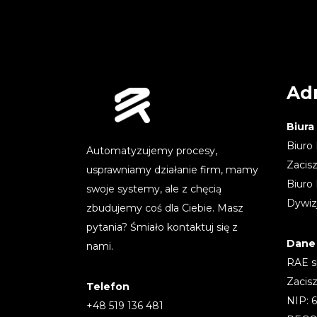
Ad
Biura
Biuro
Automatyzujemy procesy,
Zacis
usprawniamy działanie firm, mamy
Biuro
swoje systemy, ale z chęcią
Dywiz
zbudujemy coś dla Ciebie. Masz
pytania? Śmiało kontaktuj się z
Dane 
nami.
RAE sp
Zacis
Telefon
NIP: 
+48 519 136 481