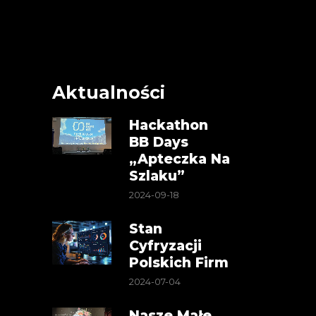
Aktualności
Hackathon
BB Days
„Apteczka Na
Szlaku”
2024-09-18
Stan
Cyfryzacji
Polskich Firm
2024-07-04
Nasze Małe